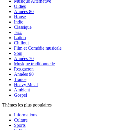
Musique Alternative
Oldies
Années 80
House
Indie
Classique
Jazz
Latino
Chillout
Film et Comédie musicale
Soul
Années 70
Musique traditionnelle
Reggaeton
Années 90
Trance
Heavy Metal
Ambient
Gospel
Thèmes les plus populaires
Informations
Culture
Sports