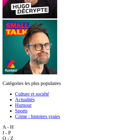
Catégories les plus populaires
Culture et société
Actualités
Humour
Sports
Crime : histoires vraies
A - H
I - P
Q - Z