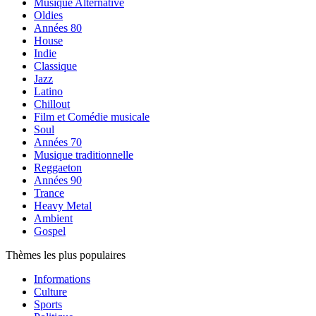
Musique Alternative
Oldies
Années 80
House
Indie
Classique
Jazz
Latino
Chillout
Film et Comédie musicale
Soul
Années 70
Musique traditionnelle
Reggaeton
Années 90
Trance
Heavy Metal
Ambient
Gospel
Thèmes les plus populaires
Informations
Culture
Sports