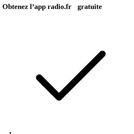
Obtenez l’app radio.fr gratuite