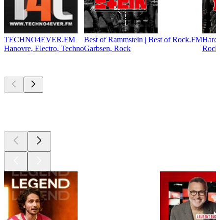
TECHNO4EVER.FM
Best of Rammstein | Best of Rock.FM
Hardr
Hanovre, Electro, Techno
Garbsen, Rock
Rock,
Les meilleurs
podcasts
Les meilleurs
podcasts
Les meilleurs
podcasts