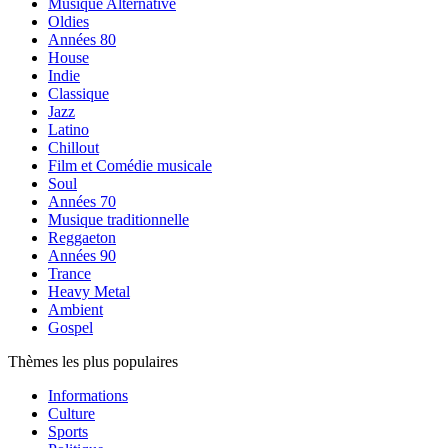
Musique Alternative
Oldies
Années 80
House
Indie
Classique
Jazz
Latino
Chillout
Film et Comédie musicale
Soul
Années 70
Musique traditionnelle
Reggaeton
Années 90
Trance
Heavy Metal
Ambient
Gospel
Thèmes les plus populaires
Informations
Culture
Sports