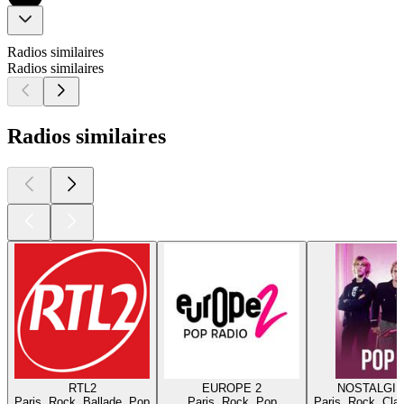
Radios similaires
Radios similaires
Radios similaires
RTL2
EUROPE 2
NOSTALGIE
Paris, Rock, Ballade, Pop
Paris, Rock, Pop
Paris, Rock, Cla