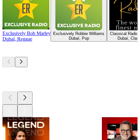
Exclusively Bob Marley
Exclusively Robbie Williams
Classical Radio
Dubaï, Pop
Dubaï, Clas
Dubaï, Reggae
Les meilleurs
podcasts
Les meilleurs
podcasts
Les meilleurs
podcasts