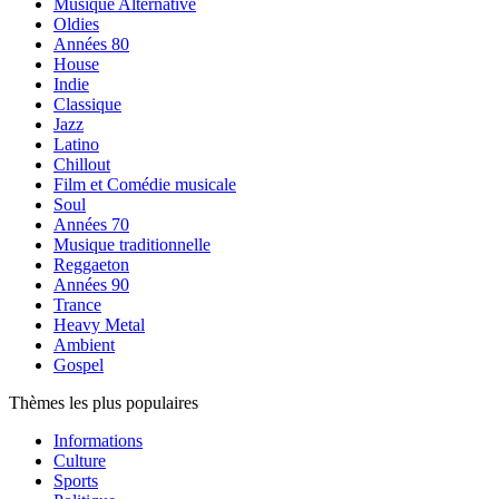
Musique Alternative
Oldies
Années 80
House
Indie
Classique
Jazz
Latino
Chillout
Film et Comédie musicale
Soul
Années 70
Musique traditionnelle
Reggaeton
Années 90
Trance
Heavy Metal
Ambient
Gospel
Thèmes les plus populaires
Informations
Culture
Sports