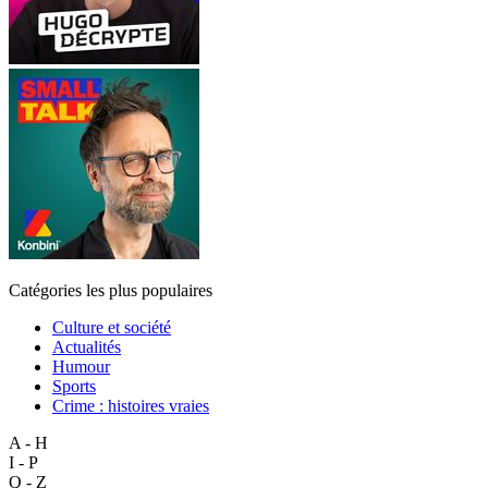
Catégories les plus populaires
Culture et société
Actualités
Humour
Sports
Crime : histoires vraies
A - H
I - P
Q - Z