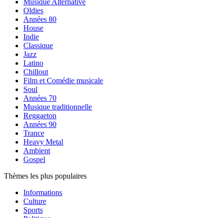
Musique Alternative
Oldies
Années 80
House
Indie
Classique
Jazz
Latino
Chillout
Film et Comédie musicale
Soul
Années 70
Musique traditionnelle
Reggaeton
Années 90
Trance
Heavy Metal
Ambient
Gospel
Thèmes les plus populaires
Informations
Culture
Sports