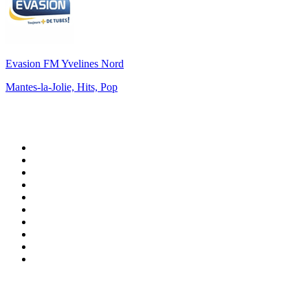
Evasion FM Yvelines Nord
Mantes-la-Jolie, Hits, Pop
Top 100 sur
radio.fr
1
.
RTL
2
.
RMC Info Talk Sport
3
.
France Info
4
.
Europe 1
5
.
France Inter
6
.
Radio FREE DOM
7
.
NOSTALGIE
8
.
Tropiques FM
9
.
CHERIE FM
10
.
RTL2
Top 100 des podcasts en
France