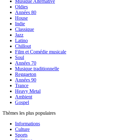
Musique Alternative
Oldies
Années 80
House
Indie
Classique
Jazz
Latino
Chillout
Film et Comédie musicale
Soul
Années 70
Musique traditionnelle
Reggaeton
Années 90
Trance
Heavy Metal
Ambient
Gospel
Thèmes les plus populaires
Informations
Culture
Sports