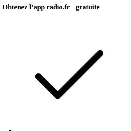
Obtenez l’app radio.fr gratuite