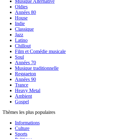
Musique Alternative
Oldies
Années 80
House
Indie
Classique
Jazz
Latino
Chillout
Film et Comédie musicale
Soul
Années 70
Musique traditionnelle
Reggaeton
Années 90
Trance
Heavy Metal
Ambient
Gospel
Thèmes les plus populaires
Informations
Culture
Sports