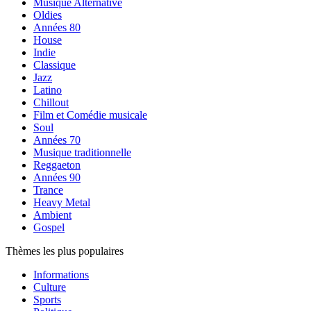
Musique Alternative
Oldies
Années 80
House
Indie
Classique
Jazz
Latino
Chillout
Film et Comédie musicale
Soul
Années 70
Musique traditionnelle
Reggaeton
Années 90
Trance
Heavy Metal
Ambient
Gospel
Thèmes les plus populaires
Informations
Culture
Sports