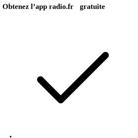
Obtenez l’app radio.fr gratuite