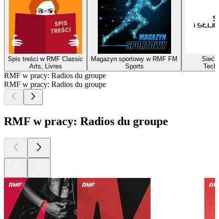
Spis treści w RMF Classic
Magazyn sportowy w RMF FM
Sieć i
Arts, Livres
Sports
Techn
RMF w pracy: Radios du groupe
RMF w pracy: Radios du groupe
RMF w pracy: Radios du groupe