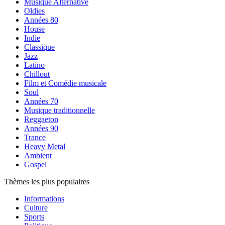
Musique Alternative
Oldies
Années 80
House
Indie
Classique
Jazz
Latino
Chillout
Film et Comédie musicale
Soul
Années 70
Musique traditionnelle
Reggaeton
Années 90
Trance
Heavy Metal
Ambient
Gospel
Thèmes les plus populaires
Informations
Culture
Sports