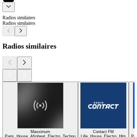
Radios similaires
Radios similaires
Radios similaires
Maxximum
Contact FM
Paris, House, Afrobeat, Electro, Techno
Lille, House, Electro, Hits
Par