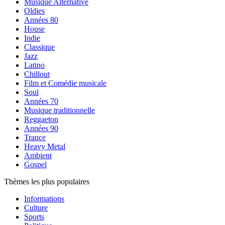
Musique Alternative
Oldies
Années 80
House
Indie
Classique
Jazz
Latino
Chillout
Film et Comédie musicale
Soul
Années 70
Musique traditionnelle
Reggaeton
Années 90
Trance
Heavy Metal
Ambient
Gospel
Thèmes les plus populaires
Informations
Culture
Sports