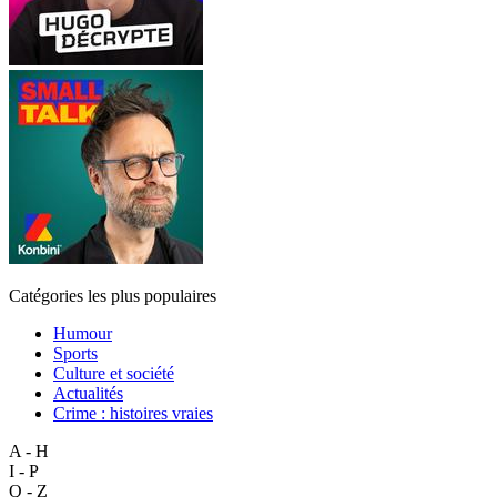
Catégories les plus populaires
Humour
Sports
Culture et société
Actualités
Crime : histoires vraies
A - H
I - P
Q - Z