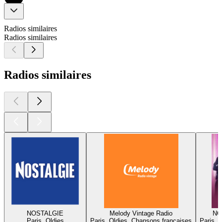
Radios similaires
Radios similaires
Radios similaires
NOSTALGIE
Melody Vintage Radio
NO
Paris, Oldies
Paris, Oldies, Chansons françaises
Paris, 