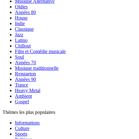
Musique Alternative
Oldies
Années 80
House
Indie
Classique
Jazz
Latino
Chillout
Film et Comédie musicale
Soul
Années 70
Musique traditionnelle
Reggaeton
Années 90
Trance
Heavy Metal
Ambient
Gospel
Thèmes les plus populaires
Informations
Culture
Sports