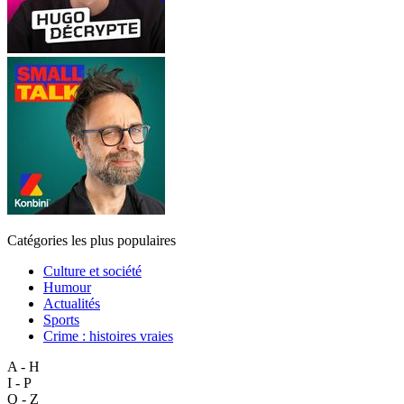
Catégories les plus populaires
Culture et société
Humour
Actualités
Sports
Crime : histoires vraies
A - H
I - P
Q - Z