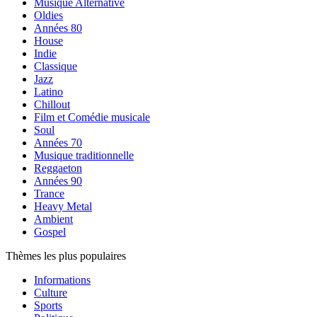
Musique Alternative
Oldies
Années 80
House
Indie
Classique
Jazz
Latino
Chillout
Film et Comédie musicale
Soul
Années 70
Musique traditionnelle
Reggaeton
Années 90
Trance
Heavy Metal
Ambient
Gospel
Thèmes les plus populaires
Informations
Culture
Sports