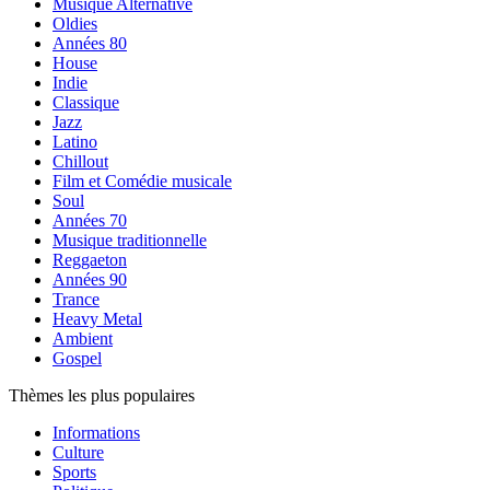
Musique Alternative
Oldies
Années 80
House
Indie
Classique
Jazz
Latino
Chillout
Film et Comédie musicale
Soul
Années 70
Musique traditionnelle
Reggaeton
Années 90
Trance
Heavy Metal
Ambient
Gospel
Thèmes les plus populaires
Informations
Culture
Sports