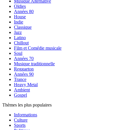
Musique Alternative
Oldies
Années 80
House
Indie
Classique
Jazz
Latino
Chillout
Film et Comédie musicale
Soul
Années 70
Musique traditionnelle
Reggaeton
Années 90
Trance
Heavy Metal
Ambient
Gospel
Thèmes les plus populaires
Informations
Culture
Sports