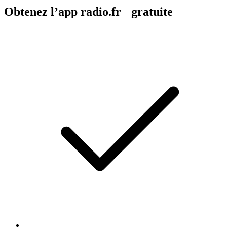
Obtenez l’app radio.fr gratuite