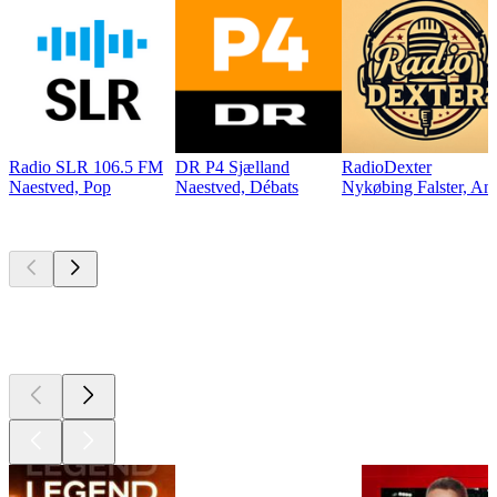
Radio SLR 106.5 FM
DR P4 Sjælland
RadioDexter
Naestved, Pop
Naestved, Débats
Nykøbing Falster, An
Les meilleurs
podcasts
Les meilleurs
podcasts
Les meilleurs
podcasts