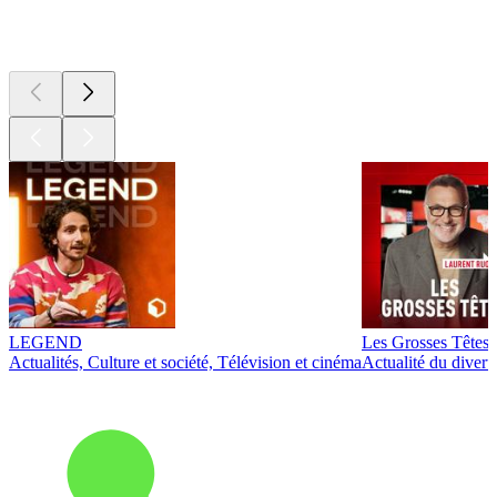
Les meilleurs
podcasts
LEGEND
Les Grosses Têtes
Actualités, Culture et société, Télévision et cinéma
Actualité du diver