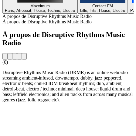
Maxximum
Contact FM
Paris, Afrobeat, House, Techno, Electro
Lille, Hits, House, Electro
Par
À propos de Disruptive Rhythms Music Radio
À propos de Disruptive Rhythms Music Radio
À propos de Disruptive Rhythms Music
Radio
(0)
Disruptive Rhythms Music Radio (DRMR) is an online webradio
streaming ambient-infused, downtempo, dubby, jazz peppered,
electronic beats; chilled IDM breakbeat rhythms; dub, ambient,
detroit-beat, electro / techno; minimal, deep house; liquid drum and
bass; leftfield electronica; and alien tracks from across many musical
genres (jazz, folk, reggae etc).
Site web de la radio