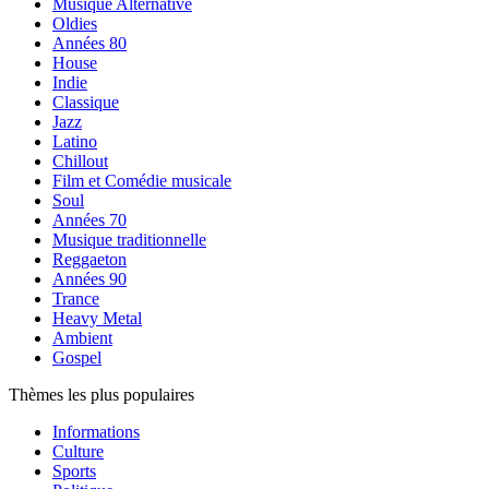
Musique Alternative
Oldies
Années 80
House
Indie
Classique
Jazz
Latino
Chillout
Film et Comédie musicale
Soul
Années 70
Musique traditionnelle
Reggaeton
Années 90
Trance
Heavy Metal
Ambient
Gospel
Thèmes les plus populaires
Informations
Culture
Sports