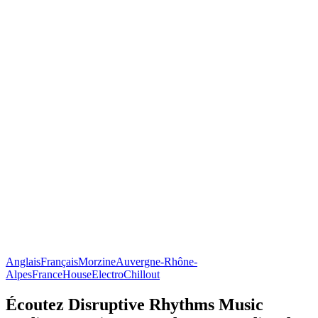
Anglais
Français
Morzine
Auvergne-Rhône-
Alpes
France
House
Electro
Chillout
Écoutez Disruptive Rhythms Music