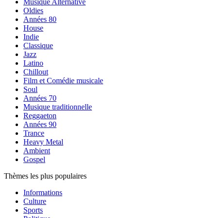
Musique Alternative
Oldies
Années 80
House
Indie
Classique
Jazz
Latino
Chillout
Film et Comédie musicale
Soul
Années 70
Musique traditionnelle
Reggaeton
Années 90
Trance
Heavy Metal
Ambient
Gospel
Thèmes les plus populaires
Informations
Culture
Sports