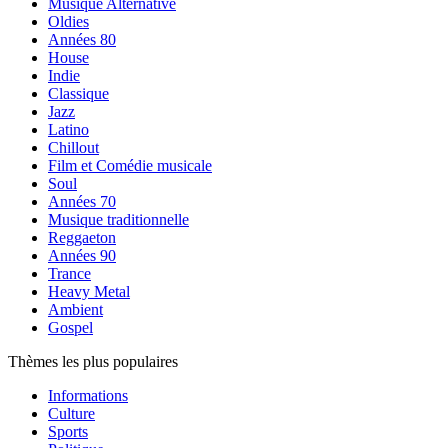
Musique Alternative
Oldies
Années 80
House
Indie
Classique
Jazz
Latino
Chillout
Film et Comédie musicale
Soul
Années 70
Musique traditionnelle
Reggaeton
Années 90
Trance
Heavy Metal
Ambient
Gospel
Thèmes les plus populaires
Informations
Culture
Sports