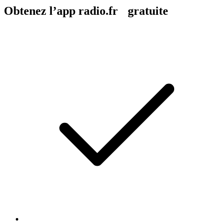
Obtenez l’app radio.fr gratuite