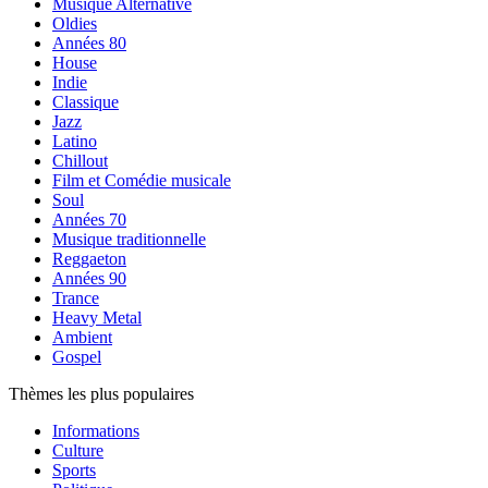
Musique Alternative
Oldies
Années 80
House
Indie
Classique
Jazz
Latino
Chillout
Film et Comédie musicale
Soul
Années 70
Musique traditionnelle
Reggaeton
Années 90
Trance
Heavy Metal
Ambient
Gospel
Thèmes les plus populaires
Informations
Culture
Sports