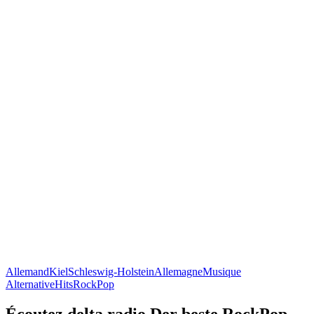
Allemand
Kiel
Schleswig-Holstein
Allemagne
Musique
Alternative
Hits
Rock
Pop
Écoutez delta radio Der beste RockPop