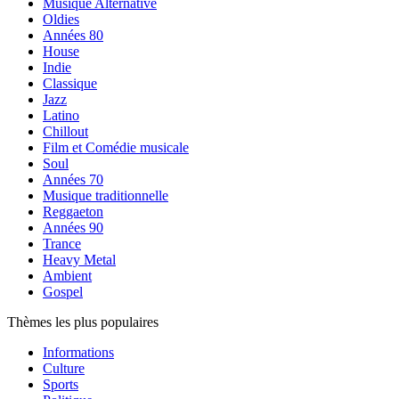
Musique Alternative
Oldies
Années 80
House
Indie
Classique
Jazz
Latino
Chillout
Film et Comédie musicale
Soul
Années 70
Musique traditionnelle
Reggaeton
Années 90
Trance
Heavy Metal
Ambient
Gospel
Thèmes les plus populaires
Informations
Culture
Sports