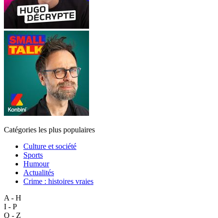
Catégories les plus populaires
Culture et société
Sports
Humour
Actualités
Crime : histoires vraies
A - H
I - P
Q - Z