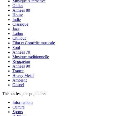
Musique Alternative
Oldies
Années 80
House
Indie
Classique
Jazz
Latino
Chillout
Film et Comédie musicale
Soul
Années 70
Musique traditionnelle
Reggaeton
Années 90
Trance
Heavy Metal
Ambient
Gospel
Thèmes les plus populaires
Informations
Culture
Sports