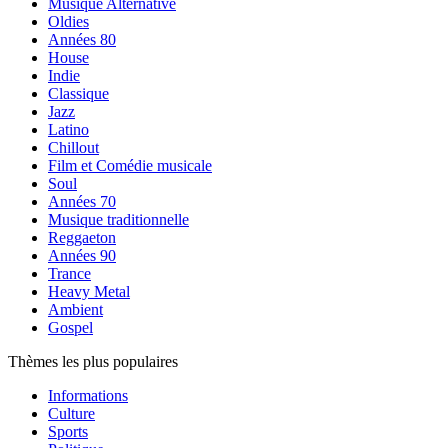
Musique Alternative
Oldies
Années 80
House
Indie
Classique
Jazz
Latino
Chillout
Film et Comédie musicale
Soul
Années 70
Musique traditionnelle
Reggaeton
Années 90
Trance
Heavy Metal
Ambient
Gospel
Thèmes les plus populaires
Informations
Culture
Sports