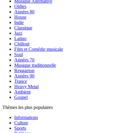
Musique Alternative
Oldies
Années 80
House
Indie
Classique
Jazz
Latino
Chillout
Film et Comédie musicale
Soul
Années 70
Musique traditionnelle
Reggaeton
Années 90
Trance
Heavy Metal
Ambient
Gospel
Thèmes les plus populaires
Informations
Culture
Sports