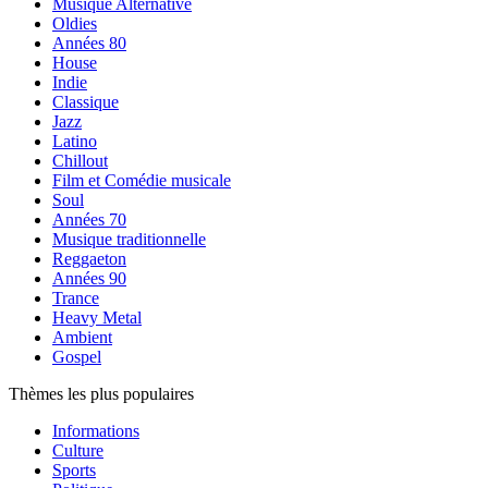
Musique Alternative
Oldies
Années 80
House
Indie
Classique
Jazz
Latino
Chillout
Film et Comédie musicale
Soul
Années 70
Musique traditionnelle
Reggaeton
Années 90
Trance
Heavy Metal
Ambient
Gospel
Thèmes les plus populaires
Informations
Culture
Sports