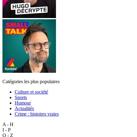
Catégories les plus populaires
Culture et société
Sports
Humour
Actualités
Crime : histoires vraies
A - H
I - P
Q - Z