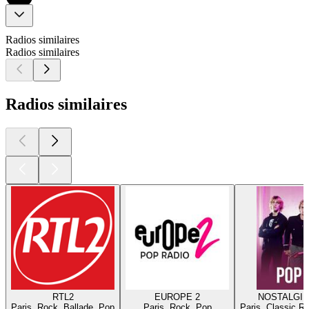
Radios similaires
Radios similaires
Radios similaires
RTL2
EUROPE 2
NOSTALGIE
Paris, Rock, Ballade, Pop
Paris, Rock, Pop
Paris, Classic R