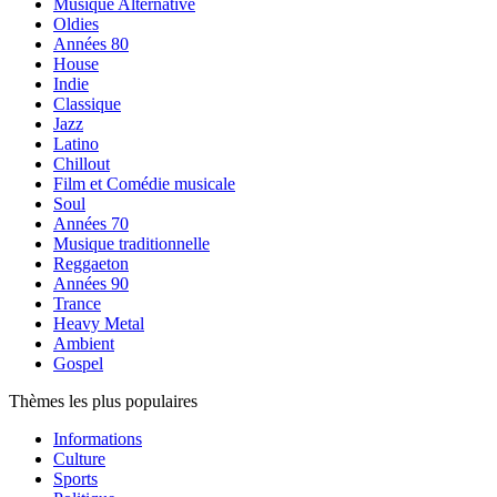
Musique Alternative
Oldies
Années 80
House
Indie
Classique
Jazz
Latino
Chillout
Film et Comédie musicale
Soul
Années 70
Musique traditionnelle
Reggaeton
Années 90
Trance
Heavy Metal
Ambient
Gospel
Thèmes les plus populaires
Informations
Culture
Sports