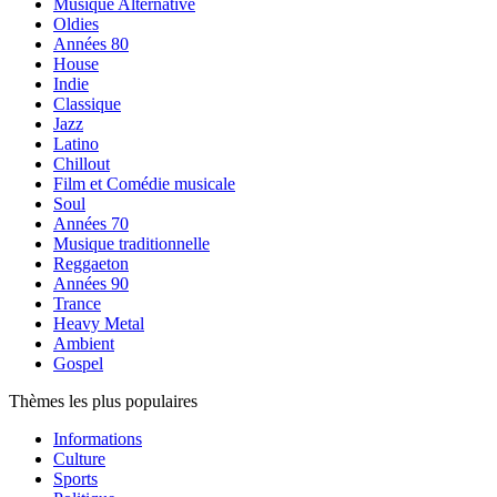
Musique Alternative
Oldies
Années 80
House
Indie
Classique
Jazz
Latino
Chillout
Film et Comédie musicale
Soul
Années 70
Musique traditionnelle
Reggaeton
Années 90
Trance
Heavy Metal
Ambient
Gospel
Thèmes les plus populaires
Informations
Culture
Sports