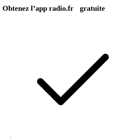
Obtenez l’app radio.fr gratuite