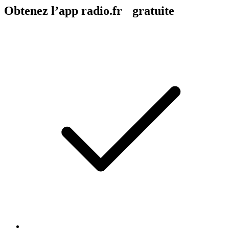
Obtenez l’app radio.fr gratuite