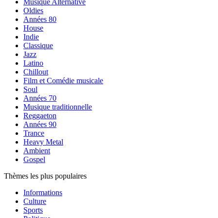
Musique Alternative
Oldies
Années 80
House
Indie
Classique
Jazz
Latino
Chillout
Film et Comédie musicale
Soul
Années 70
Musique traditionnelle
Reggaeton
Années 90
Trance
Heavy Metal
Ambient
Gospel
Thèmes les plus populaires
Informations
Culture
Sports