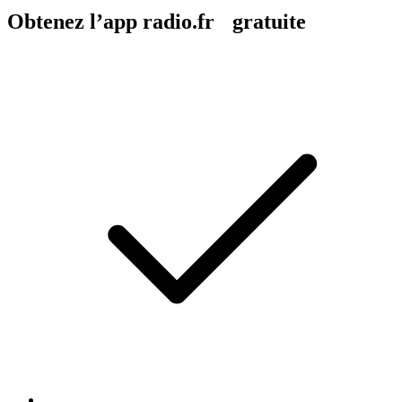
Obtenez l’app radio.fr gratuite