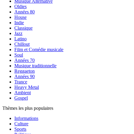
Musique Alternative
Oldies
Années 80
House
Indie
Classique
Jazz
Latino
Chillout
Film et Comédie musicale
Soul
Années 70
Musique traditionnelle
Reggaeton
Années 90
Trance
Heavy Metal
Ambient
Gospel
Thèmes les plus populaires
Informations
Culture
Sports