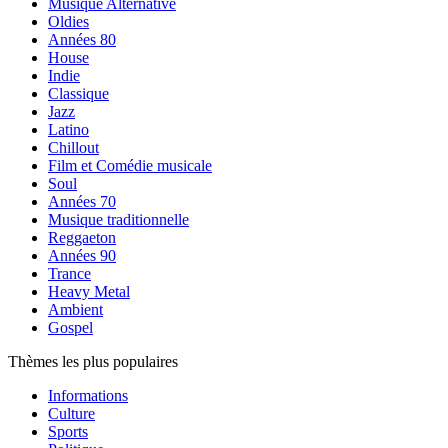
Musique Alternative
Oldies
Années 80
House
Indie
Classique
Jazz
Latino
Chillout
Film et Comédie musicale
Soul
Années 70
Musique traditionnelle
Reggaeton
Années 90
Trance
Heavy Metal
Ambient
Gospel
Thèmes les plus populaires
Informations
Culture
Sports