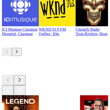
ICI Musique Classique
WKND 91.9 FM
ChroniX Radio
Montréal, Classique
Québec, Hits
Trois-Rivières, Heavy
Les meilleurs
podcasts
Les meilleurs
podcasts
Les meilleurs
podcasts