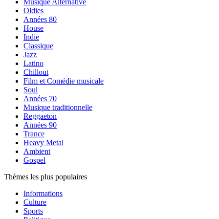
Musique Alternative
Oldies
Années 80
House
Indie
Classique
Jazz
Latino
Chillout
Film et Comédie musicale
Soul
Années 70
Musique traditionnelle
Reggaeton
Années 90
Trance
Heavy Metal
Ambient
Gospel
Thèmes les plus populaires
Informations
Culture
Sports