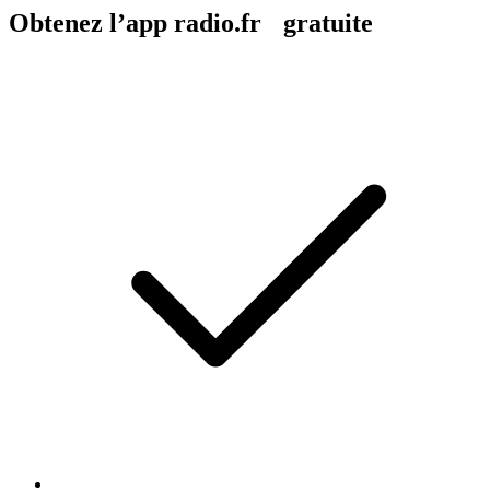
Obtenez l’app radio.fr gratuite