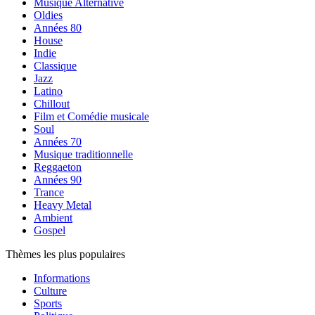
Musique Alternative
Oldies
Années 80
House
Indie
Classique
Jazz
Latino
Chillout
Film et Comédie musicale
Soul
Années 70
Musique traditionnelle
Reggaeton
Années 90
Trance
Heavy Metal
Ambient
Gospel
Thèmes les plus populaires
Informations
Culture
Sports