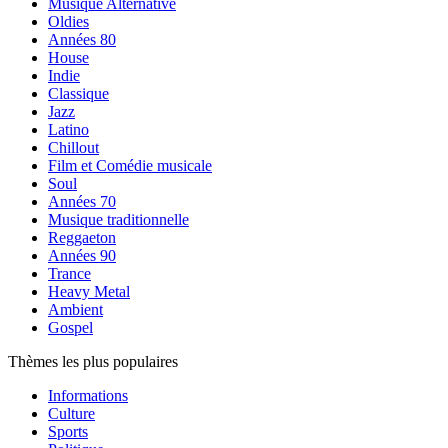
Musique Alternative
Oldies
Années 80
House
Indie
Classique
Jazz
Latino
Chillout
Film et Comédie musicale
Soul
Années 70
Musique traditionnelle
Reggaeton
Années 90
Trance
Heavy Metal
Ambient
Gospel
Thèmes les plus populaires
Informations
Culture
Sports