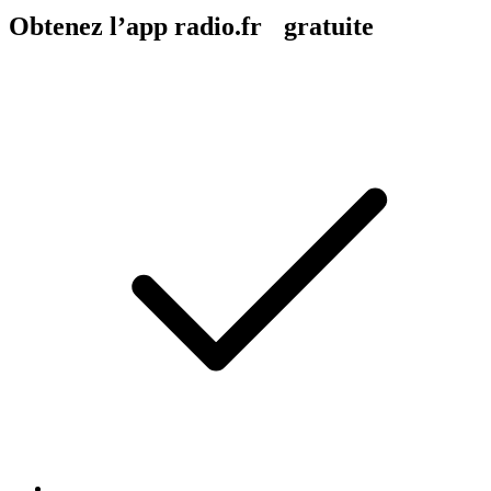
Obtenez l’app radio.fr gratuite