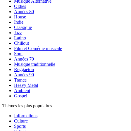
Musique Alternative
Oldies
Années 80
House
Indie
Classique
Jazz
Latino
Chillout
Film et Comédie musicale
Soul
Années 70
Musique traditionnelle
Reggaeton
Années 90
Trance
Heavy Metal
Ambient
Gospel
Thèmes les plus populaires
Informations
Culture
Sports