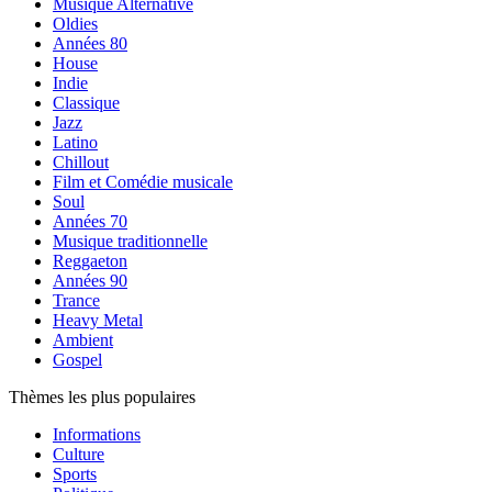
Musique Alternative
Oldies
Années 80
House
Indie
Classique
Jazz
Latino
Chillout
Film et Comédie musicale
Soul
Années 70
Musique traditionnelle
Reggaeton
Années 90
Trance
Heavy Metal
Ambient
Gospel
Thèmes les plus populaires
Informations
Culture
Sports