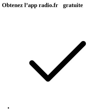
Obtenez l’app radio.fr gratuite