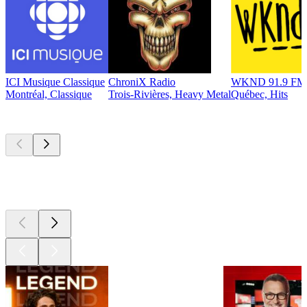
ICI Musique Classique
ChroniX Radio
WKND 91.9 FM
Montréal, Classique
Trois-Rivières, Heavy Metal
Québec, Hits
Les meilleurs
podcasts
Les meilleurs
podcasts
Les meilleurs
podcasts