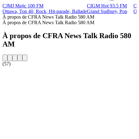
CJMJ Majic 100 FM
CIGM Hot 93.5 FM
CF
Ottawa, Top 40, Rock, Hit-parade, Ballade
Grand Sudbury, Pop
Ot
À propos de CFRA News Talk Radio 580 AM
À propos de CFRA News Talk Radio 580 AM
À propos de CFRA News Talk Radio 580
AM
(57)
Site web de la radio