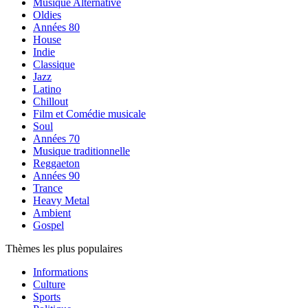
Musique Alternative
Oldies
Années 80
House
Indie
Classique
Jazz
Latino
Chillout
Film et Comédie musicale
Soul
Années 70
Musique traditionnelle
Reggaeton
Années 90
Trance
Heavy Metal
Ambient
Gospel
Thèmes les plus populaires
Informations
Culture
Sports