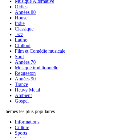
Musique Alternative
Oldies
Années 80
House
Indie
Classique
Jazz
Latino
Chillout
Film et Comédie musicale
Soul
Années 70
Musique traditionnelle
Reggaeton
Années 90
Trance
Heavy Metal
Ambient
Gospel
Thèmes les plus populaires
Informations
Culture
Sports