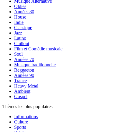
Musique Alternative
Oldies
Années 80
House
Indie
Classique
Jazz
Latino
Chillout
Film et Comédie musicale
Soul
Années 70
Musique traditionnelle
Reggaeton
Années 90
Trance
Heavy Metal
Ambient
Gospel
Thèmes les plus populaires
Informations
Culture
Sports