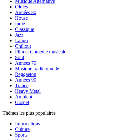
Musique Alternative
Oldies
Années 80
House
Indie
Classique
Jazz
Latino
Chillout
Film et Comédie musicale
Soul
Années 70
Musique traditionnelle
Reggaeton
Années 90
Trance
Heavy Metal
Ambient
Gospel
Thèmes les plus populaires
Informations
Culture
Sports