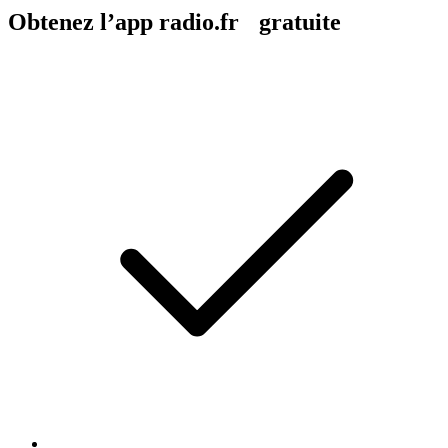
Obtenez l’app radio.fr gratuite