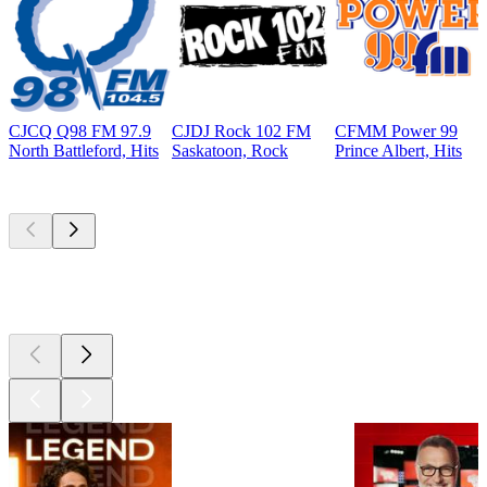
CJCQ Q98 FM 97.9
CJDJ Rock 102 FM
CFMM Power 99
North Battleford, Hits
Saskatoon, Rock
Prince Albert, Hits
Les meilleurs
podcasts
Les meilleurs
podcasts
Les meilleurs
podcasts