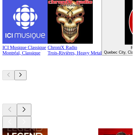
ICI Musique Classique
ChroniX Radio
Ra
Quebec City, Cla
Montréal, Classique
Trois-Rivières, Heavy Metal
Les meilleurs
podcasts
Les meilleurs
podcasts
Les meilleurs
podcasts