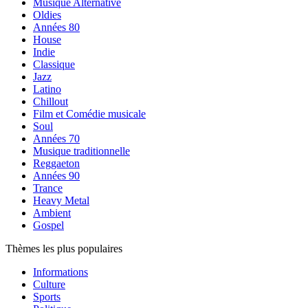
Musique Alternative
Oldies
Années 80
House
Indie
Classique
Jazz
Latino
Chillout
Film et Comédie musicale
Soul
Années 70
Musique traditionnelle
Reggaeton
Années 90
Trance
Heavy Metal
Ambient
Gospel
Thèmes les plus populaires
Informations
Culture
Sports