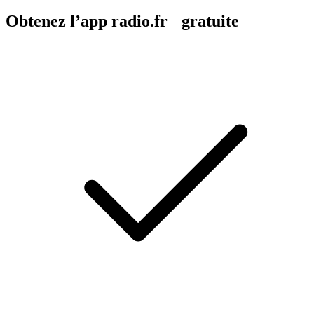
Obtenez l’app radio.fr gratuite