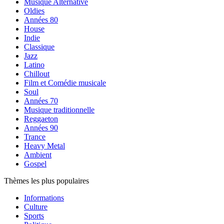
Musique Alternative
Oldies
Années 80
House
Indie
Classique
Jazz
Latino
Chillout
Film et Comédie musicale
Soul
Années 70
Musique traditionnelle
Reggaeton
Années 90
Trance
Heavy Metal
Ambient
Gospel
Thèmes les plus populaires
Informations
Culture
Sports