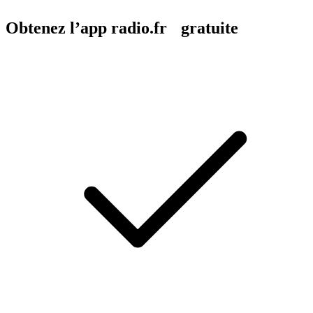
Obtenez l’app radio.fr gratuite