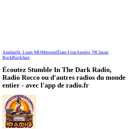
Anglais
St. Louis MO
Missouri
États-Unis
Années 70
Classic
Rock
Rock
Jazz
Écoutez Stumble In The Dark Radio,
Radio Rocco ou d'autres radios du monde
entier - avec l'app de radio.fr