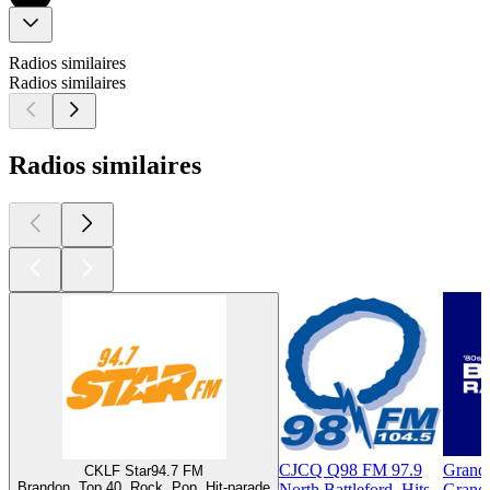
Radios similaires
Radios similaires
Radios similaires
CJCQ Q98 FM 97.9
Grand
CKLF Star94.7 FM
Brandon, Top 40, Rock, Pop, Hit-parade
North Battleford, Hits
Grand-