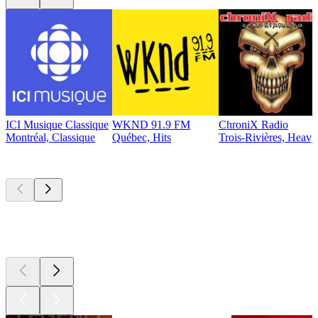
ICI Musique Classique
WKND 91.9 FM
ChroniX Radio
Montréal, Classique
Québec, Hits
Trois-Rivières, Heavy
Les meilleurs
podcasts
Les meilleurs
podcasts
Les meilleurs
podcasts