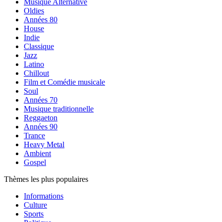
Musique Alternative
Oldies
Années 80
House
Indie
Classique
Jazz
Latino
Chillout
Film et Comédie musicale
Soul
Années 70
Musique traditionnelle
Reggaeton
Années 90
Trance
Heavy Metal
Ambient
Gospel
Thèmes les plus populaires
Informations
Culture
Sports