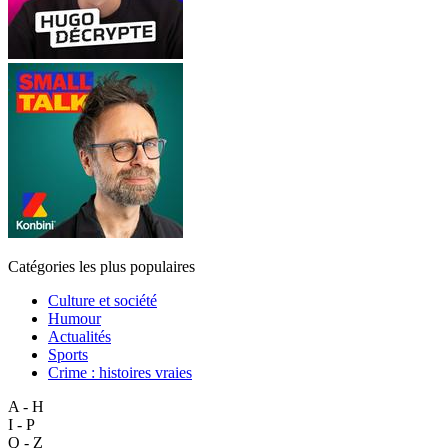
Catégories les plus populaires
Culture et société
Humour
Actualités
Sports
Crime : histoires vraies
A - H
I - P
Q - Z