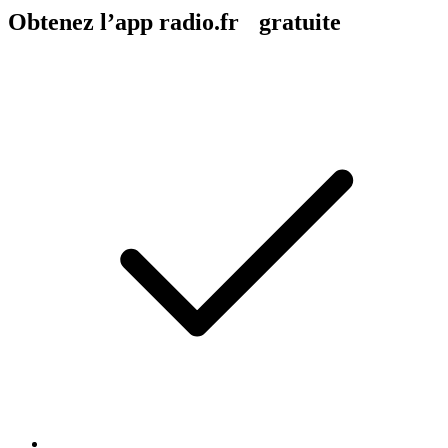
Obtenez l’app radio.fr gratuite