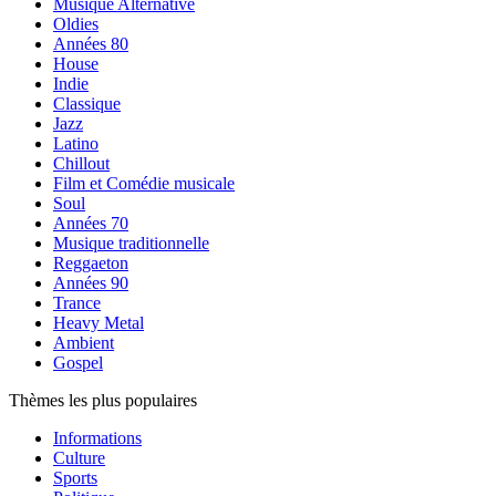
Musique Alternative
Oldies
Années 80
House
Indie
Classique
Jazz
Latino
Chillout
Film et Comédie musicale
Soul
Années 70
Musique traditionnelle
Reggaeton
Années 90
Trance
Heavy Metal
Ambient
Gospel
Thèmes les plus populaires
Informations
Culture
Sports