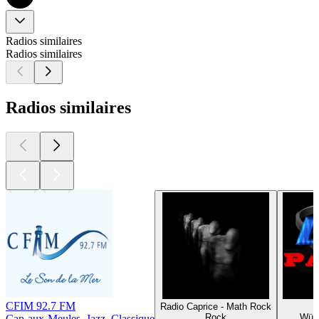
Radios similaires
Radios similaires
Radios similaires
CFIM 92.7 FM
Radio Caprice - Math Rock
Rock
Würz
Cap-aux-Meules, Jazz, Classique