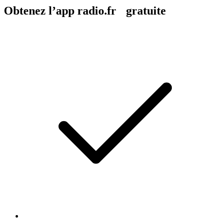
Obtenez l’app radio.fr gratuite