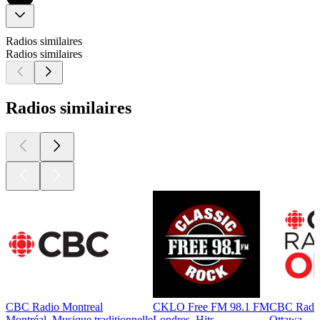
Radios similaires
Radios similaires
Radios similaires
CBC Radio Montreal
CKLO Free FM 98.1 FM
CBC Radio
Montréal, Musique traditionnelle
Londres, Hits
Ottawa