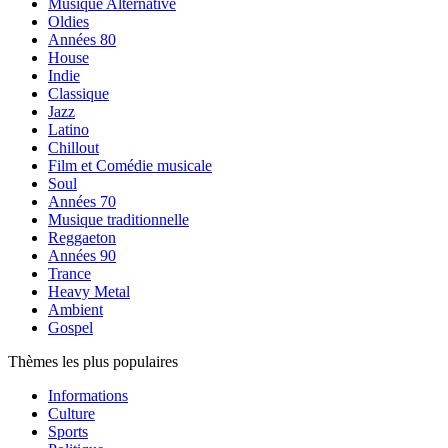
Musique Alternative
Oldies
Années 80
House
Indie
Classique
Jazz
Latino
Chillout
Film et Comédie musicale
Soul
Années 70
Musique traditionnelle
Reggaeton
Années 90
Trance
Heavy Metal
Ambient
Gospel
Thèmes les plus populaires
Informations
Culture
Sports