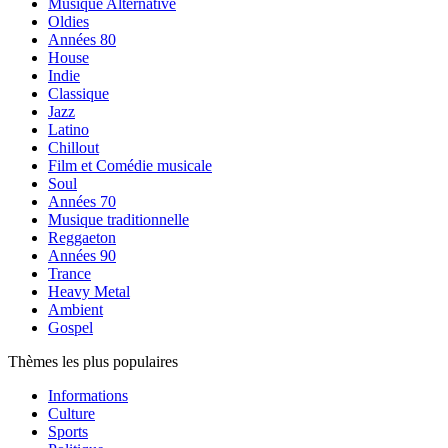
Musique Alternative
Oldies
Années 80
House
Indie
Classique
Jazz
Latino
Chillout
Film et Comédie musicale
Soul
Années 70
Musique traditionnelle
Reggaeton
Années 90
Trance
Heavy Metal
Ambient
Gospel
Thèmes les plus populaires
Informations
Culture
Sports