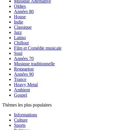
Musique Alternative
Oldies
Années 80
House
Indie
Classique
Jazz
Latino
Chillout
Film et Comédie musicale
Soul
Années 70
Musique traditionnelle
Reggaeton
Années 90
Trance
Heavy Metal
Ambient
Gospel
Thèmes les plus populaires
Informations
Culture
Sports