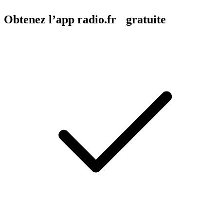
Obtenez l’app radio.fr gratuite