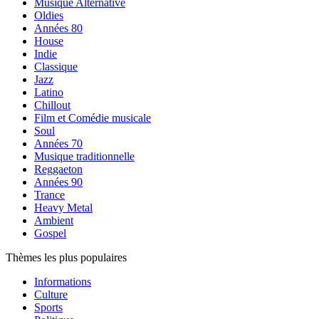
Musique Alternative
Oldies
Années 80
House
Indie
Classique
Jazz
Latino
Chillout
Film et Comédie musicale
Soul
Années 70
Musique traditionnelle
Reggaeton
Années 90
Trance
Heavy Metal
Ambient
Gospel
Thèmes les plus populaires
Informations
Culture
Sports