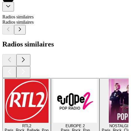
Radios similaires
Radios similaires
Radios similaires
RTL2
EUROPE 2
NOSTALGIE
Paris, Rock, Ballade, Pop
Paris, Rock, Pop
Paris, Rock, Cla