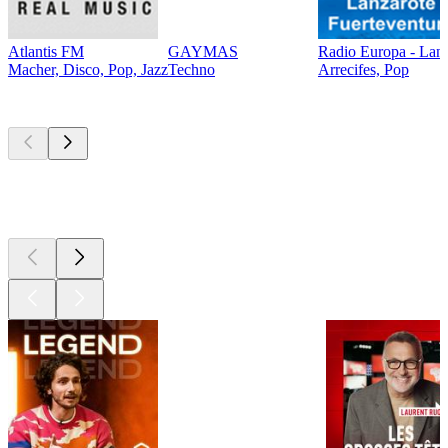
Atlantis FM
GAYMAS
Radio Europa - Lanz
Macher, Disco, Pop, Jazz
Techno
Arrecifes, Pop
Les meilleurs
podcasts
Les meilleurs
podcasts
Les meilleurs
podcasts