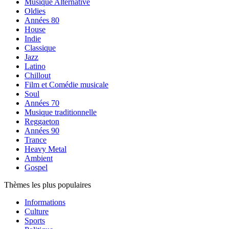
Musique Alternative
Oldies
Années 80
House
Indie
Classique
Jazz
Latino
Chillout
Film et Comédie musicale
Soul
Années 70
Musique traditionnelle
Reggaeton
Années 90
Trance
Heavy Metal
Ambient
Gospel
Thèmes les plus populaires
Informations
Culture
Sports