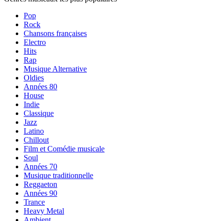
Pop
Rock
Chansons françaises
Electro
Hits
Rap
Musique Alternative
Oldies
Années 80
House
Indie
Classique
Jazz
Latino
Chillout
Film et Comédie musicale
Soul
Années 70
Musique traditionnelle
Reggaeton
Années 90
Trance
Heavy Metal
Ambient