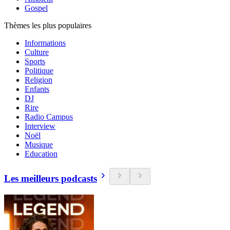
Gospel
Thèmes les plus populaires
Informations
Culture
Sports
Politique
Religion
Enfants
DJ
Rire
Radio Campus
Interview
Noël
Musique
Education
Les meilleurs podcasts