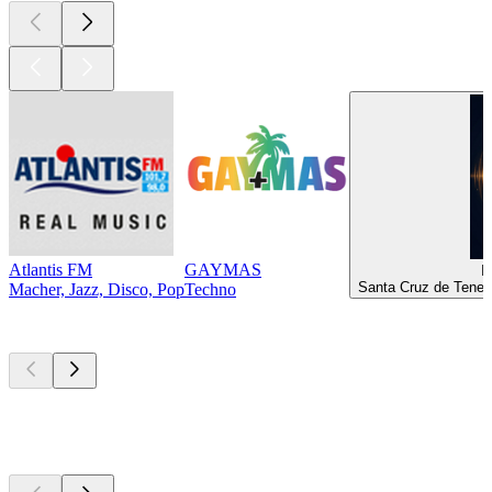
Atlantis FM
GAYMAS
I
Santa Cruz de Teneri
Macher, Jazz, Disco, Pop
Techno
Les meilleurs
podcasts
Les meilleurs
podcasts
Les meilleurs
podcasts