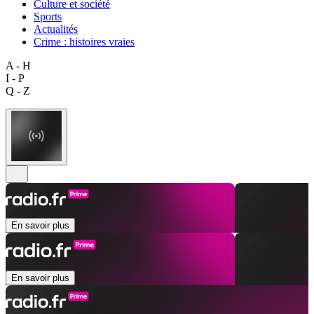
Culture et société
Sports
Actualités
Crime : histoires vraies
A - H
I - P
Q - Z
En savoir plus
En savoir plus