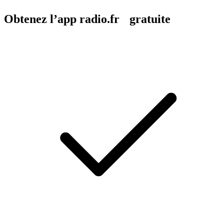
Obtenez l’app radio.fr gratuite