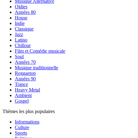
Musique Alternative
Oldies
Années 80
House
Indie
Classique
Jazz
Latino
Chillout
Film et Comédie musicale
Soul
Années 70
Musique traditionnelle
Reggaeton
Années 90
Trance
Heavy Metal
Ambient
Gospel
Thèmes les plus populaires
Informations
Culture
Sports