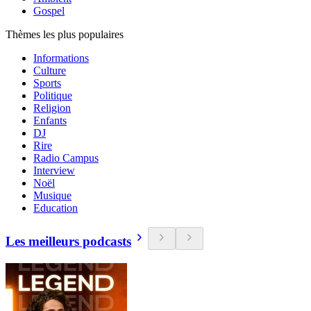
Gospel
Thèmes les plus populaires
Informations
Culture
Sports
Politique
Religion
Enfants
DJ
Rire
Radio Campus
Interview
Noël
Musique
Education
Les meilleurs podcasts