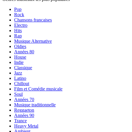
Pop
Rock
Chansons françaises
Electro
Hits
Rap
Musique Alternative
Oldies
Années 80
House
Indie
Classique
Jazz
Latino
Chillout
Film et Comédie musicale
Soul
Années 70
Musique traditionnelle
Reggaeton
Années 90
Trance
Heavy Metal
Ambient