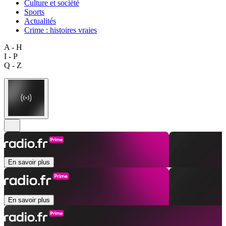
Culture et société
Sports
Actualités
Crime : histoires vraies
A - H
I - P
Q - Z
En savoir plus
En savoir plus