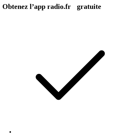
Obtenez l’app radio.fr gratuite