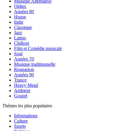
Musique Alternative
Oldies
Années 80
House
Indie
Classique
Jazz
Latino
Chillout
Film et Comédie musicale
Soul
Années 70
Musique traditionnelle
Reggaeton
Années 90
Trance
Heavy Metal
Ambient
Gospel
Thèmes les plus populaires
Informations
Culture
Sports